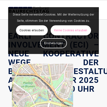
Diese Seite verwendet Cookies. Mit der Weiternutzung der
Seite, stimmen Sie der Verwendung von Cookies zu.
Cookies erlauben
Keine Cookies erlauben
EARLY CONTRACTOR
INVOLVEMENT (ECI) –
Einstellungen
NEUE KOOPERATIVE
WEGE DER
BAUVERTRAGSGESTALT
AM 4. DEZEMBER 2025
VON 9:30 - 15:30 UHR